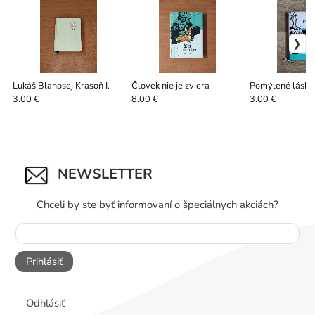
Lukáš Blahosej Krasoň I.
Človek nie je zviera
Pomýlené lásky
3.00 €
8.00 €
3.00 €
NEWSLETTER
Chceli by ste byť informovaní o špeciálnych akciách?
Prihlásiť
Odhlásiť