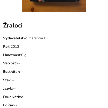
Žraloci
Vydavateľstvo
:
Marenčin PT
Rok
:
2013
Hmotnost
:
0 g
Veľkosť
:
--
Ilustrátor
:
--
Stav
:
--
Jazyk
:
--
Druh väzby
:
--
Edícia
:
--