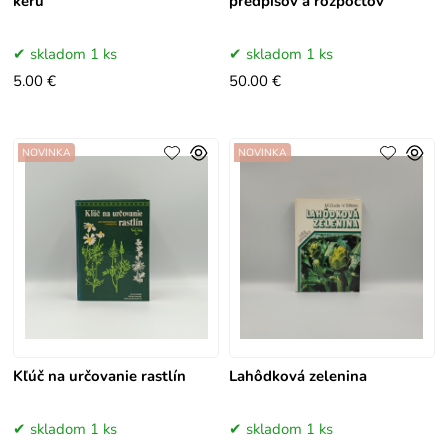
keřů
predpisov a rozpočtov
skladom 1 ks
skladom 1 ks
5.00 €
50.00 €
NOVINKA
NOVINKA
Kľúč na určovanie rastlín
Lahôdková zelenina
skladom 1 ks
skladom 1 ks