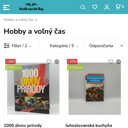
0
Hobby a voľný čas
Hobby a voľný čas
Filter
/ 2
Kategórie
/ 5
- 20%
- 20%
VÝPREDAJ
VÝPREDAJ
1000 divov prírody
Juhoslovanská kuchyňa