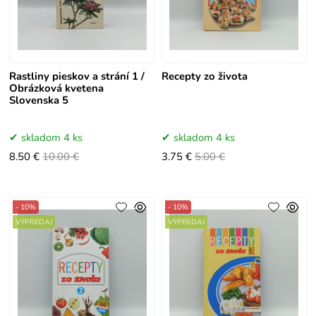
Rastliny pieskov a strání 1 /
Recepty zo života
Obrázková kvetena
Slovenska 5
skladom 4 ks
skladom 4 ks
8.50 €
10.00 €
3.75 €
5.00 €
- 10%
- 10%
VÝPREDAJ
VÝPREDAJ