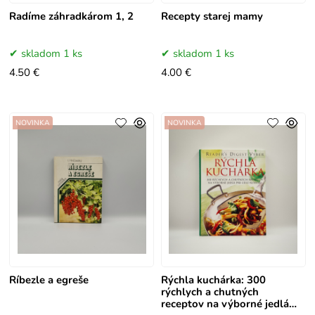
Radíme záhradkárom 1, 2
Recepty starej mamy
skladom 1 ks
skladom 1 ks
4.50 €
4.00 €
NOVINKA
NOVINKA
Ríbezle a egreše
Rýchla kuchárka: 300
rýchlych a chutných
receptov na výborné jedlá