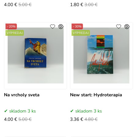
4.00 €
5.00 €
1.80 €
3.00 €
- 20%
- 30%
VÝPREDAJ
VÝPREDAJ
Na vrcholy sveta
New start: Hydroterapia
skladom 3 ks
skladom 3 ks
4.00 €
5.00 €
3.36 €
4.80 €