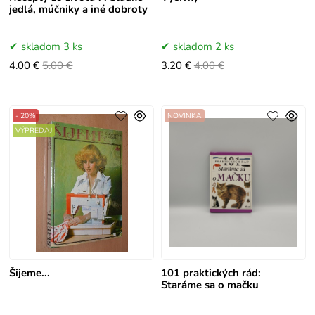
jedlá, múčniky a iné dobroty
skladom 3 ks
skladom 2 ks
4.00 €
5.00 €
3.20 €
4.00 €
- 20%
NOVINKA
VÝPREDAJ
Šijeme...
101 praktických rád:
Staráme sa o mačku