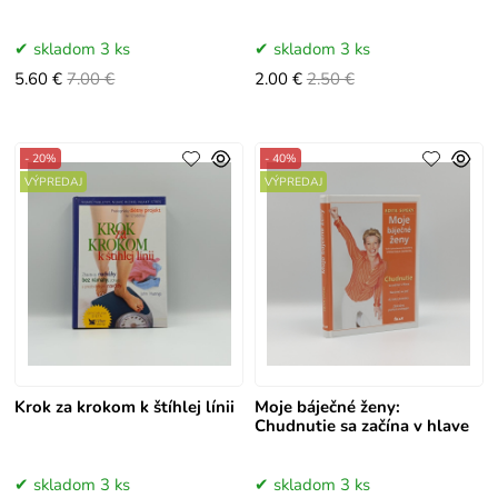
skladom 3 ks
skladom 3 ks
5.60 €
7.00 €
2.00 €
2.50 €
- 20%
- 40%
VÝPREDAJ
VÝPREDAJ
Krok za krokom k štíhlej línii
Moje báječné ženy:
Chudnutie sa začína v hlave
skladom 3 ks
skladom 3 ks