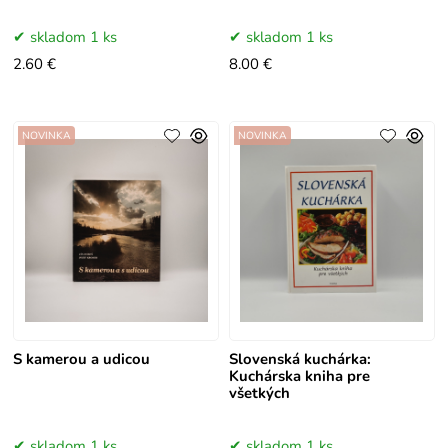
pre celú rodinu
skladom 1 ks
skladom 1 ks
2.60 €
8.00 €
NOVINKA
NOVINKA
S kamerou a udicou
Slovenská kuchárka:
Kuchárska kniha pre
všetkých
skladom 1 ks
skladom 1 ks