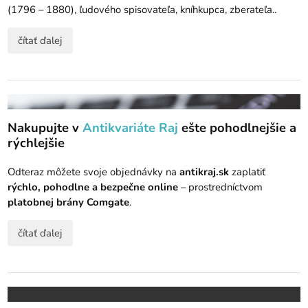
(1796 – 1880), ľudového spisovateľa, kníhkupca, zberateľa..
čítať ďalej
Nakupujte v
Antikvariáte Raj
ešte pohodlnejšie a
rýchlejšie
Odteraz môžete svoje objednávky na
antikraj.sk
zaplatiť
rýchlo, pohodlne a bezpečne online
– prostredníctvom
platobnej brány Comgate
.
čítať ďalej