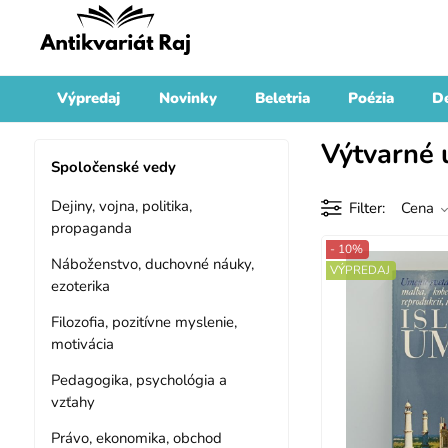
Výpredaj
Novinky
Beletria
Poézia
De
Výtvarné
Spoločenské vedy
Dejiny, vojna, politika,
Filter
Cena
propaganda
- 10%
Náboženstvo, duchovné náuky,
VÝPREDAJ
ezoterika
Filozofia, pozitívne myslenie,
motivácia
Pedagogika, psychológia a
vzťahy
Právo, ekonomika, obchod