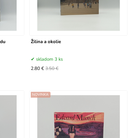
odu
Žilina a okolie
skladom 3 ks
2.80 €
3.50 €
NOVINKA