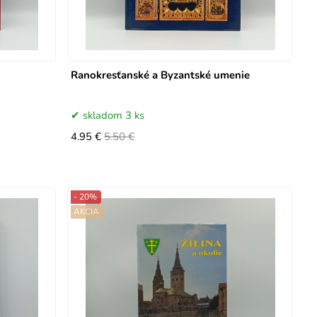
Ranokresťanské a Byzantské umenie
skladom 3 ks
4.95 €
5.50 €
- 20%
AKCIA