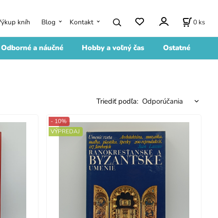
0
ks
Výkup kníh
Blog
Kontakt
Odborné a náučné
Hobby a voľný čas
Ostatné
Triediť podľa:
- 10%
VÝPREDAJ