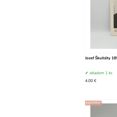
Jozef Škultéty 1
skladom 1 ks
4.00 €
NOVINKA