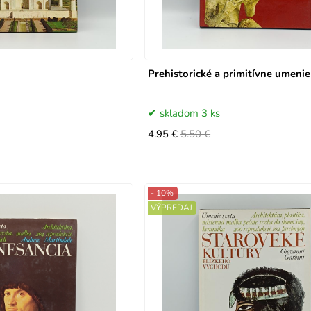
Prehistorické a primitívne umenie
skladom 3 ks
4.95 €
5.50 €
- 10%
VÝPREDAJ