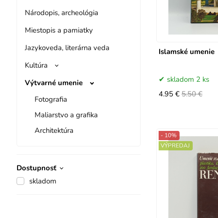
Národopis, archeológia
Miestopis a pamiatky
Jazykoveda, literárna veda
Islamské umenie
Kultúra
skladom 2 ks
Výtvarné umenie
4.95 €
5.50 €
Fotografia
Maliarstvo a grafika
Architektúra
- 10%
VÝPREDAJ
Dostupnosť
skladom