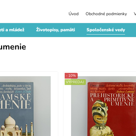
Úvod
Obchodné podmienky
ti a mládež
Životopisy, pamäti
Spoločenské vedy
 umenie
- 10%
VÝPREDAJ