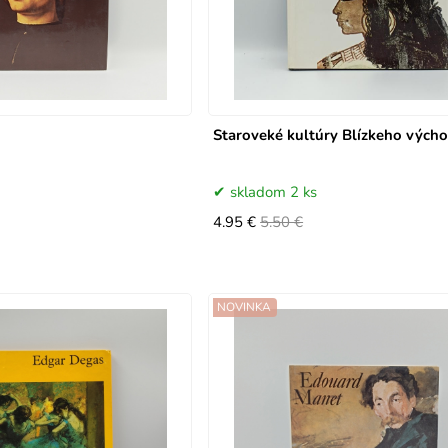
Staroveké kultúry Blízkeho vých
skladom 2 ks
4.95 €
5.50 €
NOVINKA