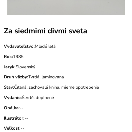
Za siedmimi divmi sveta
Vydavateľstvo
:
Mladé letá
Rok
:
1985
Jazyk
:
Slovenský
Druh väzby
:
Tvrdá, laminovaná
Stav
:
Čítaná, zachovalá kniha, mierne opotrebenie
Vydanie
:
Štvrté, doplnené
Obálka
:
--
Ilustrátor
:
--
Veľkosť
:
--