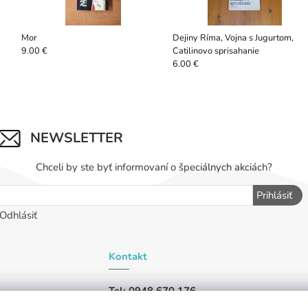
Mor
Dejiny Ríma, Vojna s Jugurtom,
Catilinovo sprisahanie
9.00 €
6.00 €
NEWSLETTER
Chceli by ste byť informovaní o špeciálnych akciách?
Prihlásiť
Odhlásiť
Kontakt
Tel: 0948 670 176
iu,
Tel: 0948 019 456