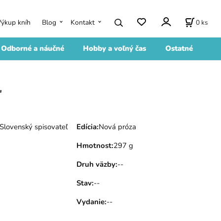
0
ks
Výkup kníh
Blog
Kontakt
Odborné a náučné
Hobby a voľný čas
Ostatné
ď
Slovenský spisovateľ
Edícia
:
Nová próza
Hmotnost
:
297 g
Druh väzby
:
--
Stav
:
--
Vydanie
:
--