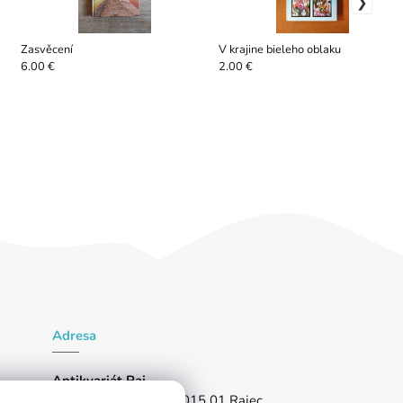
Zasvěcení
V krajine bieleho oblaku
6.00 €
2.00 €
Adresa
Antikvariát Raj
Partizánska 1024/96, 015 01 Rajec