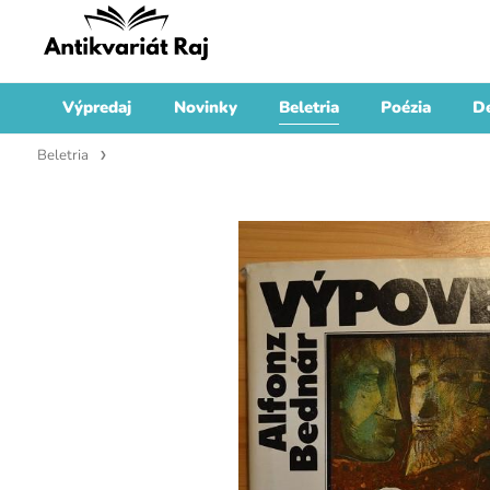
Výpredaj
Novinky
Beletria
Poézia
De
Beletria