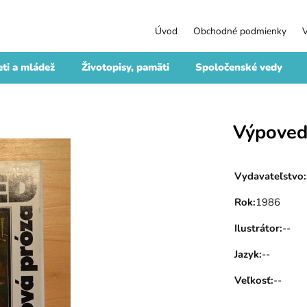
Úvod
Obchodné podmienky
ti a mládež
Životopisy, pamäti
Spoločenské vedy
Výpove
Vydavateľstvo
:
Rok
:
1986
Ilustrátor
:
--
Jazyk
:
--
Veľkosť
:
--