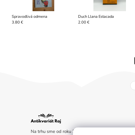
Spravodlivá odmena
Duch Llana Estacada
3.80 €
2.00 €
Na trhu sme od roku 2011. Kladieme dôraz na beletr