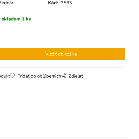
Bednár
Kód:
3583
skladom 1 ks
odukt
Pridať do obľúbených
Zdielať