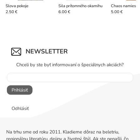
Slova pokoje
Sila prítomného okamihu
Chaos namiesto
2.50 €
6.00 €
5.00 €
NEWSLETTER
Chceli by ste byť informovaní o špeciálnych akciách?
Prihlásiť
Odhlásiť
Na trhu sme od roku 2011. Kladieme dôraz na beletriu,
regionálnu literatúru, dejiny a životný štýl. Ak ste nenašli, čo