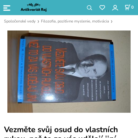
0
Spoločenské vedy
Filozofia, pozitívne myslenie, motivácia
Vezměte svůj osud do vlastních