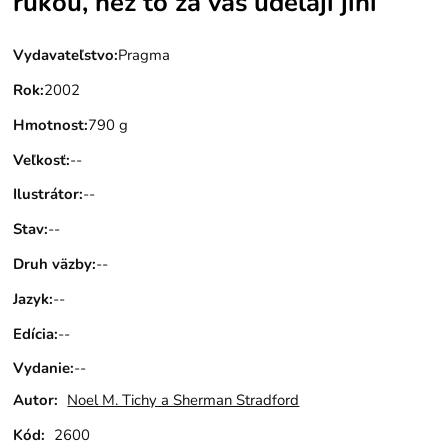
rukou, než to za vás udělají jiní
Vydavateľstvo
:
Pragma
Rok
:
2002
Hmotnost
:
790 g
Veľkosť
:
--
Ilustrátor
:
--
Stav
:
--
Druh väzby
:
--
Jazyk
:
--
Edícia
:
--
Vydanie
:
--
Autor:
Noel M. Tichy a Sherman Stradford
Kód:
2600