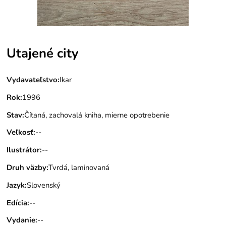
Utajené city
Vydavateľstvo
:
Ikar
Rok
:
1996
Stav
:
Čítaná, zachovalá kniha, mierne opotrebenie
Veľkosť
:
--
Ilustrátor
:
--
Druh väzby
:
Tvrdá, laminovaná
Jazyk
:
Slovenský
Edícia
:
--
Vydanie
:
--