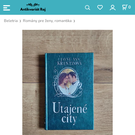
0
Beletria
Romány pre ženy, romantika