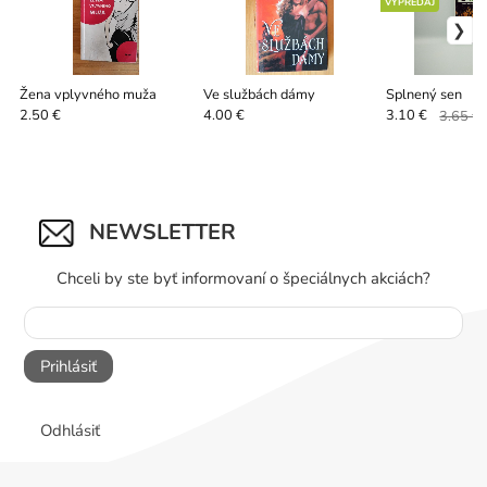
VÝPREDAJ
Žena vplyvného muža
Ve službách dámy
Splnený sen
2.50 €
4.00 €
3.10 €
3.65 €
NEWSLETTER
Chceli by ste byť informovaní o špeciálnych akciách?
Prihlásiť
Odhlásiť