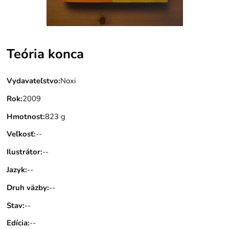
Teória konca
Vydavateľstvo
:
Noxi
Rok
:
2009
Hmotnost
:
823 g
Veľkosť
:
--
Ilustrátor
:
--
Jazyk
:
--
Druh väzby
:
--
Stav
:
--
Edícia
:
--