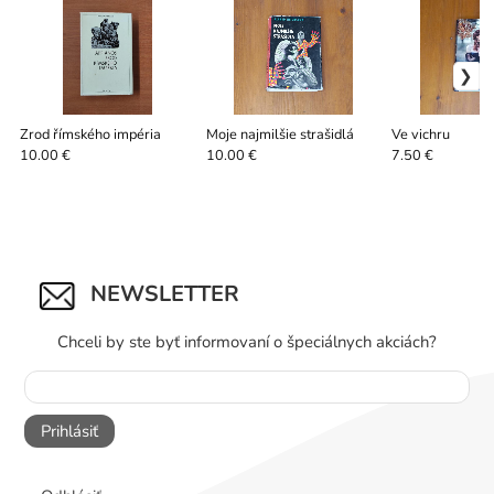
Zrod římského impéria
Moje najmilšie strašidlá
Ve vichru
10.00 €
10.00 €
7.50 €
NEWSLETTER
Chceli by ste byť informovaní o špeciálnych akciách?
Prihlásiť