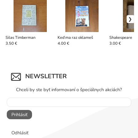
Silas Timberman
Keď ma raz oklameš
Shakespeare
3.50 €
4.00 €
3.00 €
NEWSLETTER
Chceli by ste byť informovaní o špeciálnych akciách?
Prihlásiť
Odhlásiť