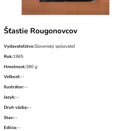
Šťastie Rougonovcov
Vydavateľstvo
:
Slovenský spisovateľ
Rok
:
1965
Hmotnost
:
380 g
Veľkosť
:
--
Ilustrátor
:
--
Jazyk
:
--
Druh väzby
:
--
Stav
:
--
Edícia
:
--