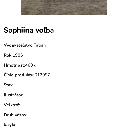
Sophiina voľba
Vydavateľstvo
:
Tatran
Rok
:
1986
Hmotnost
:
460 g
Číslo produktu
:
012087
Stav
:
--
Ilustrátor
:
--
Veľkosť
:
--
Druh väzby
:
--
Jazyk
:
--