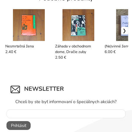
Nesmrteľná žena
Záhada v obchodnom
(Ne)vinné ženy
dome, Dračie zuby
2.40 €
6.00 €
2.50 €
NEWSLETTER
Chceli by ste byť informovaní o špeciálnych akciách?
Prihlásiť