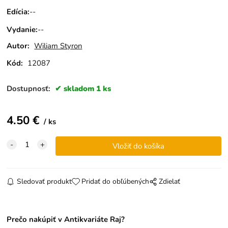
Edícia
:
--
Vydanie
:
--
Autor:
Wiliam Styron
Kód:
12087
Dostupnosť:
skladom 1 ks
4.50
€
ks
Sledovať produkt
Pridať do obľúbených
Zdielať
Prečo nakúpiť v Antikvariáte Raj?