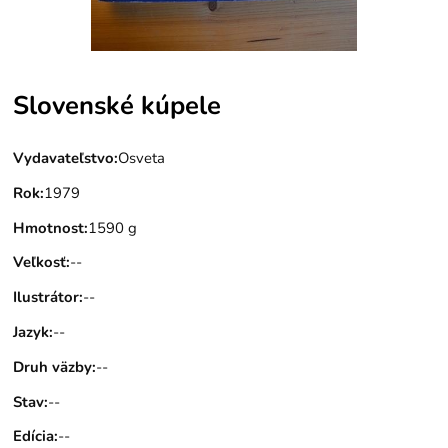
Slovenské kúpele
Vydavateľstvo
:
Osveta
Rok
:
1979
Hmotnost
:
1590 g
Veľkosť
:
--
Ilustrátor
:
--
Jazyk
:
--
Druh väzby
:
--
Stav
:
--
Edícia
:
--