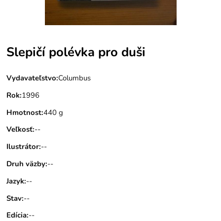
Slepičí polévka pro duši
Vydavateľstvo
:
Columbus
Rok
:
1996
Hmotnost
:
440 g
Veľkosť
:
--
Ilustrátor
:
--
Druh väzby
:
--
Jazyk
:
--
Stav
:
--
Edícia
:
--