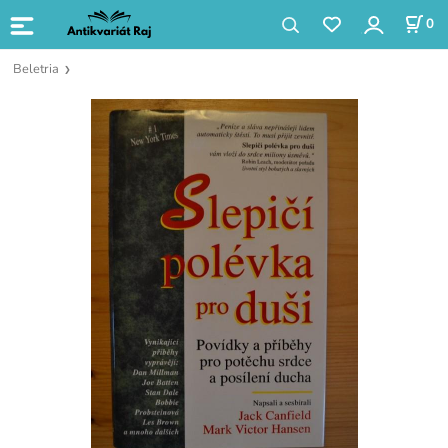
0
Beletria