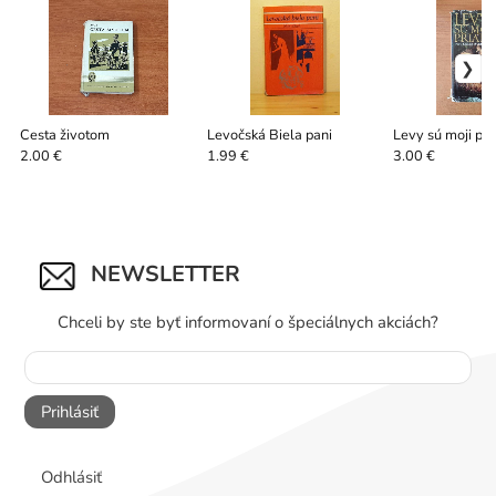
Cesta životom
Levočská Biela pani
Levy sú moji pri
2.00 €
1.99 €
3.00 €
NEWSLETTER
Chceli by ste byť informovaní o špeciálnych akciách?
Prihlásiť
Odhlásiť