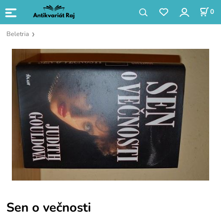
0
Beletria
Sen o večnosti