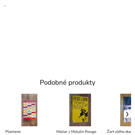
-
Podobné produkty
Plamene
Maliar z Molulin Rouge
Žart zlého duch