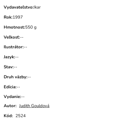
Vydavateľstvo
:
Ikar
Rok
:
1997
Hmotnost
:
550 g
Veľkosť
:
--
Ilustrátor
:
--
Jazyk
:
--
Stav
:
--
Druh väzby
:
--
Edícia
:
--
Vydanie
:
--
Autor:
Judith Gouldová
Kód:
2524