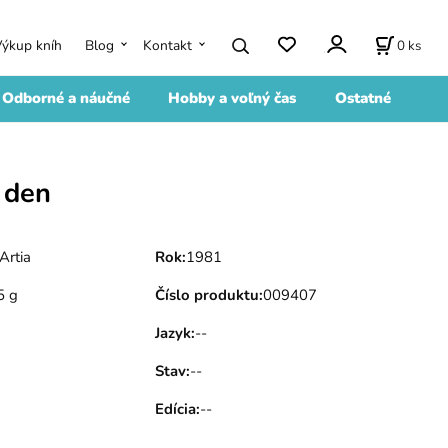
0
ks
Výkup kníh
Blog
Kontakt
Odborné a náučné
Hobby a voľný čas
Ostatné
 den
Artia
Rok
:
1981
5 g
Číslo produktu
:
009407
Jazyk
:
--
Stav
:
--
Edícia
:
--