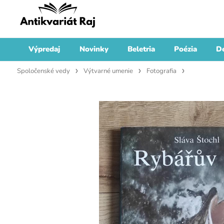
Výpredaj
Novinky
Beletria
Poézia
De
Spoločenské vedy
Výtvarné umenie
Fotografia