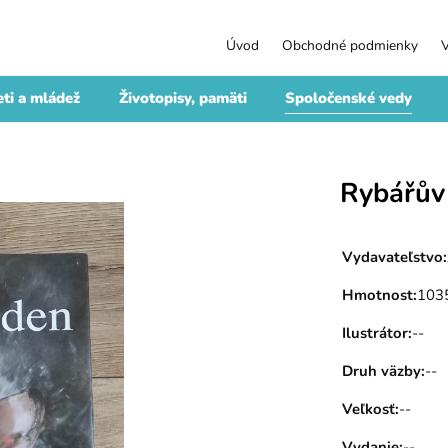
Úvod
Obchodné podmienky
ti a mládež
Životopisy, pamäti
Spoločenské vedy
Rybářův
Vydavateľstvo
:
Hmotnost
:
103
Ilustrátor
:
--
Druh väzby
:
--
Veľkosť
:
--
Vydanie
:
--