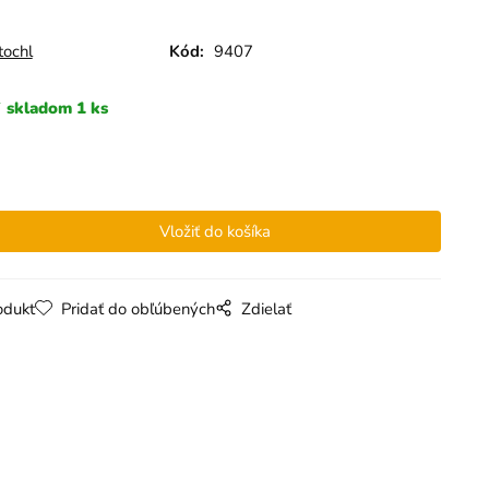
tochl
Kód:
9407
skladom 1 ks
odukt
Pridať do obľúbených
Zdielať