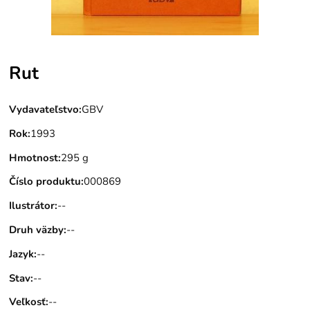
Rut
Vydavateľstvo
:
GBV
Rok
:
1993
Hmotnost
:
295 g
Číslo produktu
:
000869
Ilustrátor
:
--
Druh väzby
:
--
Jazyk
:
--
Stav
:
--
Veľkosť
:
--