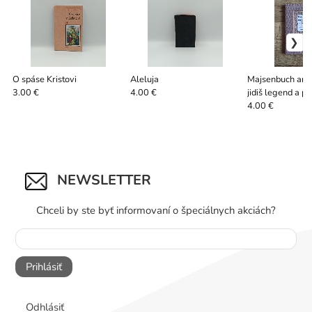
O spáse Kristovi
Aleluja
Majsenbuch ane
jidiš legend a p
3.00 €
4.00 €
4.00 €
NEWSLETTER
Chceli by ste byť informovaní o špeciálnych akciách?
Prihlásiť
Odhlásiť