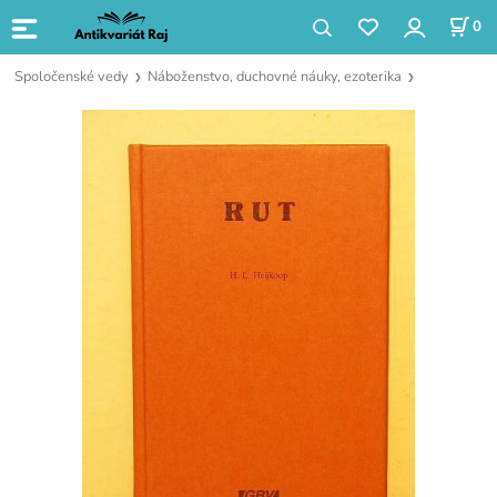
0
Spoločenské vedy
Náboženstvo, duchovné náuky, ezoterika