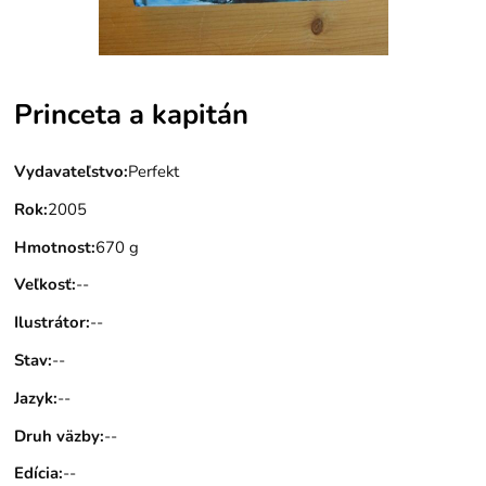
Princeta a kapitán
Vydavateľstvo
:
Perfekt
Rok
:
2005
Hmotnost
:
670 g
Veľkosť
:
--
Ilustrátor
:
--
Stav
:
--
Jazyk
:
--
Druh väzby
:
--
Edícia
:
--