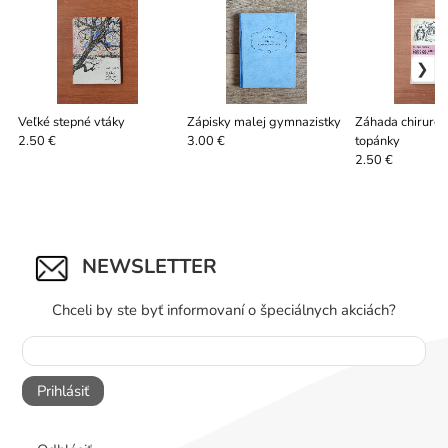
Veľké stepné vtáky
Zápisky malej gymnazistky
Záhada chirurgo
topánky
2.50 €
3.00 €
2.50 €
NEWSLETTER
Chceli by ste byť informovaní o špeciálnych akciách?
Prihlásiť