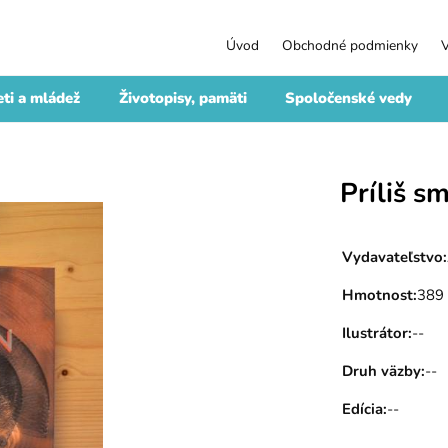
Úvod
Obchodné podmienky
ti a mládež
Životopisy, pamäti
Spoločenské vedy
Príliš s
Vydavateľstvo
:
Hmotnost
:
389
Ilustrátor
:
--
Druh väzby
:
--
Edícia
:
--