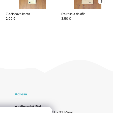
Zločincovo konto
Do roka a do dňa
2.00 €
3.50 €
Adresa
Antikvariát Raj
Partizánska 1024/96, 015 01 Rajec