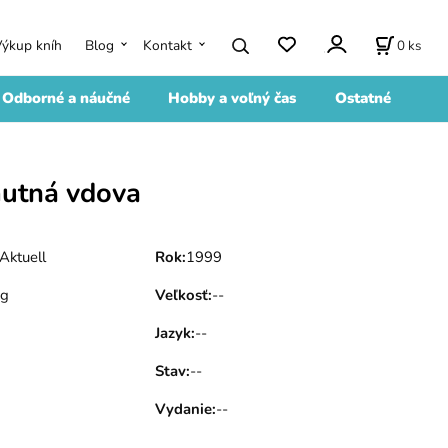
0
ks
Výkup kníh
Blog
Kontakt
Odborné a náučné
Hobby a voľný čas
Ostatné
mutná vdova
Aktuell
Rok
:
1999
 g
Veľkosť
:
--
Jazyk
:
--
Stav
:
--
Vydanie
:
--