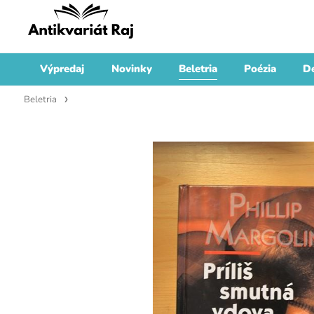
Výpredaj
Novinky
Beletria
Poézia
De
Beletria