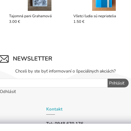
Tajomná pani Grahamová
Všetci ľudia sú nepriatelia
3.00 €
1.50 €
NEWSLETTER
Chceli by ste byť informovaní o špeciálnych akciách?
Prihlásiť
Odhlásiť
Kontakt
Tel: 0948 670 176
iu,
Tel: 0948 019 456