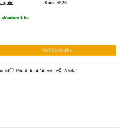
argolin
Kód:
3526
skladom 1 ks
odukt
Pridať do obľúbených
Zdielať