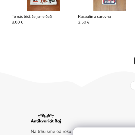
To nás těší. že jsme češi
Rasputin a cárovná
8.00 €
2.50 €
Na trhu sme od roku 2011. Kladieme dôraz na beletr