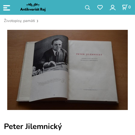
0
Životopisy, pamäti
Peter Jilemnický