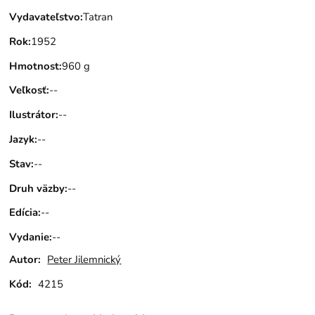
Vydavateľstvo
:
Tatran
Rok
:
1952
Hmotnost
:
960 g
Veľkosť
:
--
Ilustrátor
:
--
Jazyk
:
--
Stav
:
--
Druh väzby
:
--
Edícia
:
--
Vydanie
:
--
Autor:
Peter Jilemnický
Kód:
4215