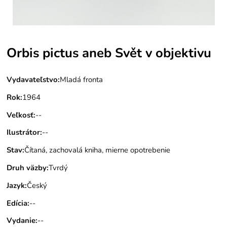
Orbis pictus aneb Svět v objektivu
Vydavateľstvo
:
Mladá fronta
Rok
:
1964
Veľkosť
:
--
Ilustrátor
:
--
Stav
:
Čítaná, zachovalá kniha, mierne opotrebenie
Druh väzby
:
Tvrdý
Jazyk
:
Český
Edícia
:
--
Vydanie
:
--