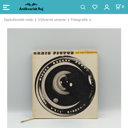
0
Spoločenské vedy
Výtvarné umenie
Fotografia