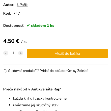
Autor:
J. Pařík
Kód:
747
Dostupnosť:
skladom 1 ks
4.50
€
ks
Sledovať produkt
Pridať do obľúbených
Zdielať
Prečo nakúpiť v Antikvariáte Raj?
každú knihu fyzicky kontrolujeme
uvádzame jej skutočný stav