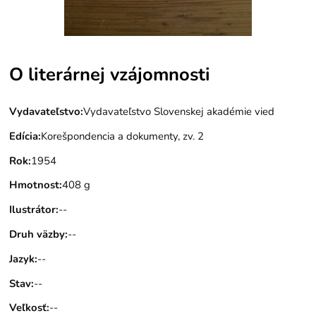
O literárnej vzájomnosti
Vydavateľstvo
:
Vydavateľstvo Slovenskej akadémie vied
Edícia
:
Korešpondencia a dokumenty, zv. 2
Rok
:
1954
Hmotnost
:
408 g
Ilustrátor
:
--
Druh väzby
:
--
Jazyk
:
--
Stav
:
--
Veľkosť
:
--