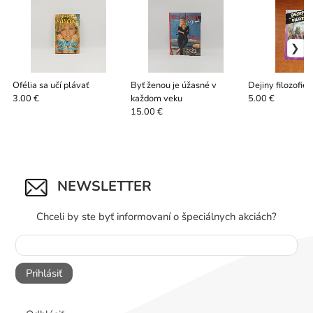
Ofélia sa učí plávať
Byť ženou je úžasné v
Dejiny filozofie
každom veku
3.00 €
5.00 €
15.00 €
NEWSLETTER
Chceli by ste byť informovaní o špeciálnych akciách?
Prihlásiť