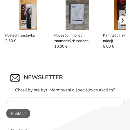
Poslední zastávka
Povesť o mnohých
Kam tečú rieky 
znamenitých veciach
nádejí
2.50 €
10.00 €
5.00 €
NEWSLETTER
Chceli by ste byť informovaní o špeciálnych akciách?
Prihlásiť