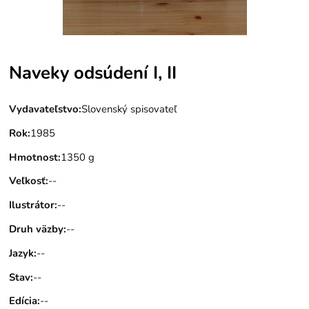
Naveky odsúdení I, II
Vydavateľstvo
:
Slovenský spisovateľ
Rok
:
1985
Hmotnost
:
1350 g
Veľkosť
:
--
Ilustrátor
:
--
Druh väzby
:
--
Jazyk
:
--
Stav
:
--
Edícia
:
--