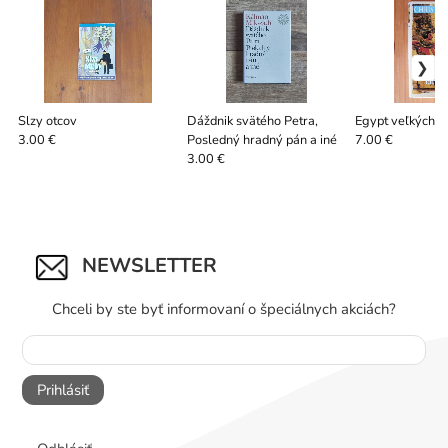
Slzy otcov
Dáždnik svätého Petra,
Egypt veľkých f
Posledný hradný pán a iné
3.00 €
7.00 €
3.00 €
NEWSLETTER
Chceli by ste byť informovaní o špeciálnych akciách?
Prihlásiť