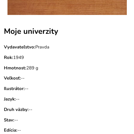
Moje univerzity
Vydavateľstvo
:
Pravda
Rok
:
1949
Hmotnost
:
289 g
Veľkosť
:
--
Ilustrátor
:
--
Jazyk
:
--
Druh väzby
:
--
Stav
:
--
Edícia
:
--