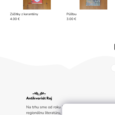
Zážitky z karantény
Púšťou
4.00 €
3.00 €
Na trhu sme od roku 2011. Kladieme dôraz na beletr
regionálnu literatúru, dejiny a životný štýl. Ak ste nen