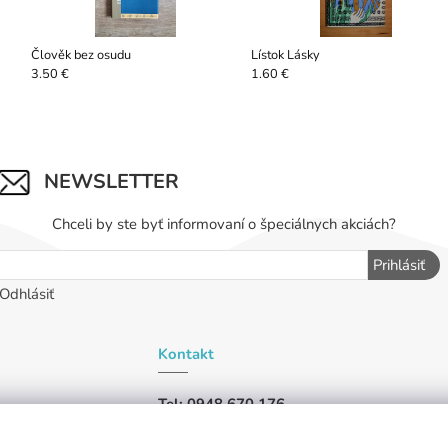
Člověk bez osudu
Lístok Lásky
3.50 €
1.60 €
NEWSLETTER
Chceli by ste byť informovaní o špeciálnych akciách?
Prihlásiť
Odhlásiť
Kontakt
Tel: 0948 670 176
iu,
Tel: 0948 019 456
ašli,