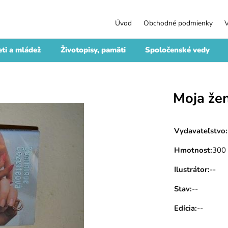
Úvod
Obchodné podmienky
ti a mládež
Životopisy, pamäti
Spoločenské vedy
Moja že
Vydavateľstvo
:
Hmotnost
:
300
Ilustrátor
:
--
Stav
:
--
Edícia
:
--