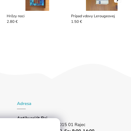
Hrôzy noci
Prípad vdovy Lerougeovej
2.80 €
1.50 €
Adresa
Antikvariát Raj
Partizánska 1024/96, 015 01 Rajec