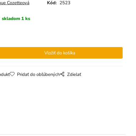
ue Cozetteová
Kód:
2523
skladom 1 ks
odukt
Pridať do obľúbených
Zdielať