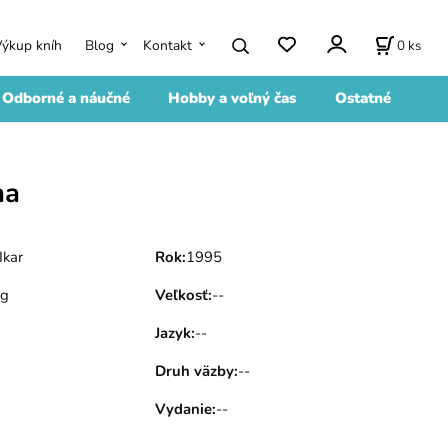
0
ks
Výkup kníh
Blog
Kontakt
Odborné a náučné
Hobby a voľný čas
Ostatné
na
Ikar
Rok
:
1995
 g
Veľkosť
:
--
Jazyk
:
--
Druh väzby
:
--
Vydanie
:
--