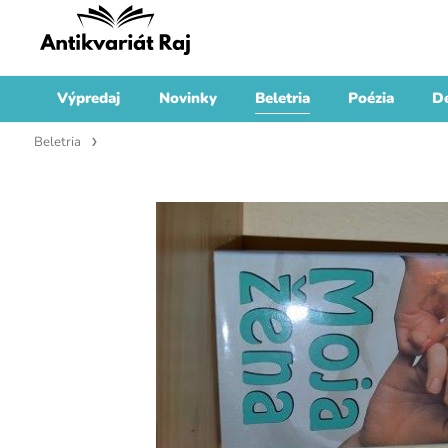
Výpredaj
Novinky
Beletria
Poézia
De
Beletria