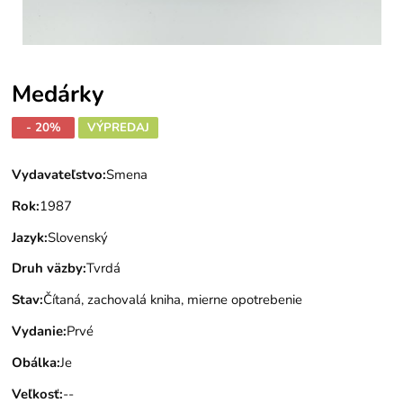
Medárky
- 20%
VÝPREDAJ
Vydavateľstvo
:
Smena
Rok
:
1987
Jazyk
:
Slovenský
Druh väzby
:
Tvrdá
Stav
:
Čítaná, zachovalá kniha, mierne opotrebenie
Vydanie
:
Prvé
Obálka
:
Je
Veľkosť
:
--