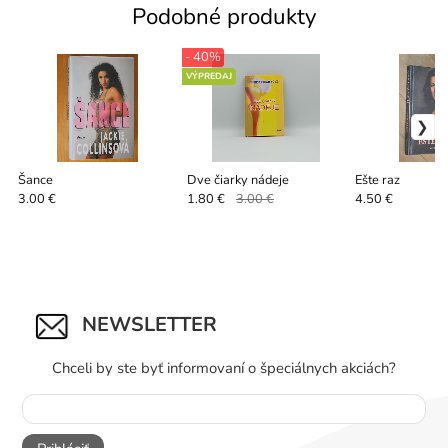
Podobné produkty
- 40%
VÝPREDAJ
Šance
Dve čiarky nádeje
Ešte raz
3.00 €
1.80 €
3.00 €
4.50 €
NEWSLETTER
Chceli by ste byť informovaní o špeciálnych akciách?