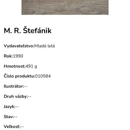
M. R. Štefánik
Vydavateľstvo
:
Mladé letá
Rok
:
1990
Hmotnost
:
491 g
Číslo produktu
:
010584
Ilustrátor
:
--
Druh väzby
:
--
Jazyk
:
--
Stav
:
--
Veľkosť
:
--