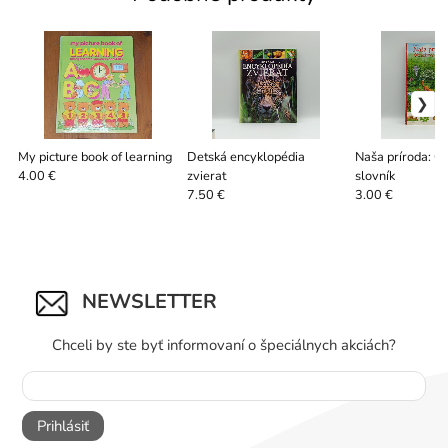
My picture book of learning
Detská encyklopédia
Naša príroda: O
zvierat
slovník
4.00 €
7.50 €
3.00 €
NEWSLETTER
Chceli by ste byť informovaní o špeciálnych akciách?
Prihlásiť