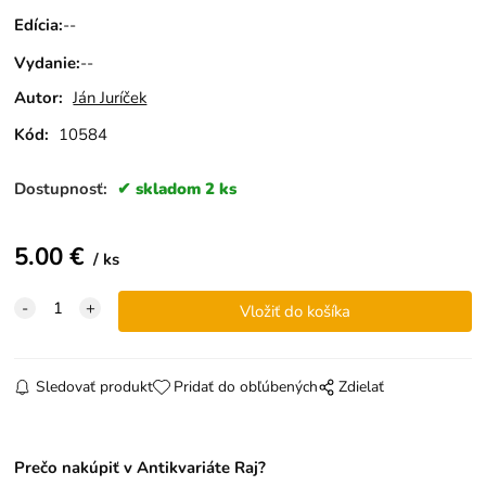
Edícia
:
--
Vydanie
:
--
Autor:
Ján Juríček
Kód:
10584
Dostupnosť:
skladom 2 ks
5.00
€
ks
Sledovať produkt
Pridať do obľúbených
Zdielať
Prečo nakúpiť v Antikvariáte Raj?