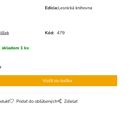
Edícia
:
Lesnická knihovna
líšek
Kód:
479
skladom 1 ks
s
odukt
Pridať do obľúbených
Zdielať