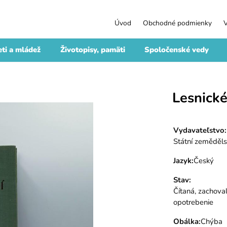
Úvod
Obchodné podmienky
ti a mládež
Životopisy, pamäti
Spoločenské vedy
Lesnické
Vydavateľstvo
:
Státní zeměděls
Jazyk
:
Český
Stav
:
Čítaná, zachoval
opotrebenie
Obálka
:
Chýba