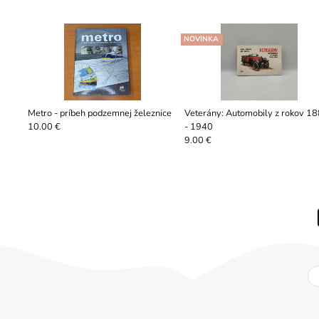
NOVINKA
Metro - príbeh podzemnej železnice
Veterány: Automobily z rokov 1
- 1940
10.00 €
9.00 €