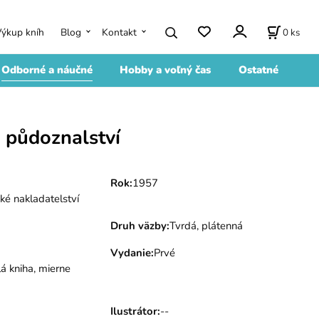
0
ks
Výkup kníh
Blog
Kontakt
Odborné a náučné
Hobby a voľný čas
Ostatné
 půdoznalství
Rok
:
1957
ké nakladatelství
Druh väzby
:
Tvrdá, plátenná
Vydanie
:
Prvé
á kniha, mierne
Ilustrátor
:
--