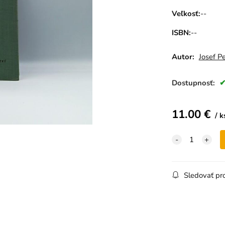
Veľkosť
:
--
ISBN
:
--
Autor:
Josef Pe
Dostupnosť:
11.00
€
k
Sledovať pr