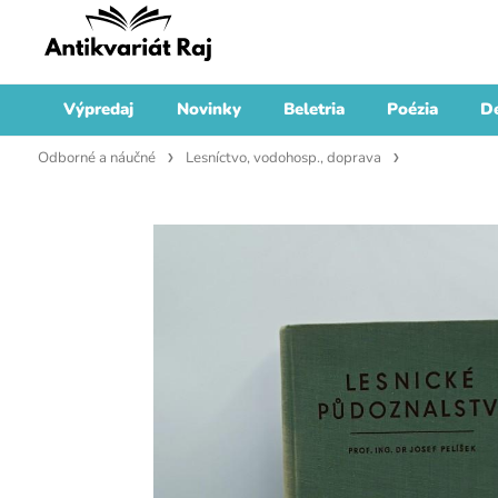
Výpredaj
Novinky
Beletria
Poézia
De
Odborné a náučné
Lesníctvo, vodohosp., doprava