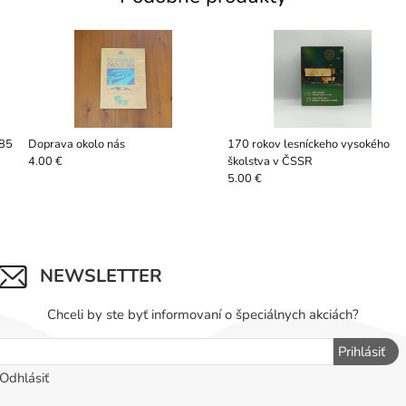
885
Doprava okolo nás
170 rokov lesníckeho vysokého
školstva v ČSSR
4.00 €
5.00 €
NEWSLETTER
Chceli by ste byť informovaní o špeciálnych akciách?
Prihlásiť
Odhlásiť