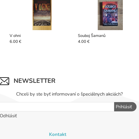
V ohni
Souboj Šamanů
6.00 €
4.00 €
NEWSLETTER
Chceli by ste byť informovaní o špeciálnych akciách?
Prihlásiť
Odhlásiť
Kontakt