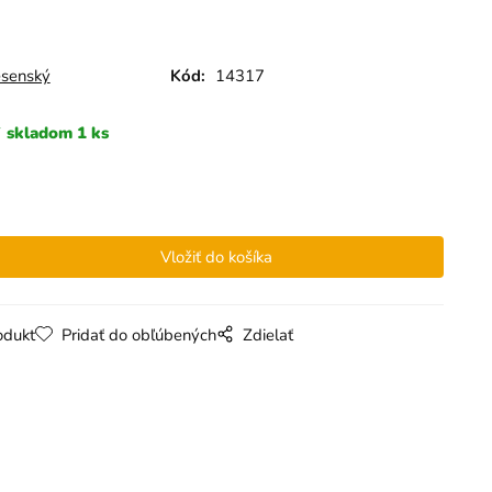
esenský
Kód:
14317
skladom 1 ks
odukt
Pridať do obľúbených
Zdielať