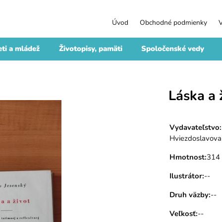
Úvod
Obchodné podmienky
ti a mládež
Životopisy, pamäti
Spoločenské vedy
Láska a 
Vydavateľstvo
:
Hviezdoslavova
Hmotnost
:
314
Ilustrátor
:
--
Druh väzby
:
--
Veľkosť
:
--