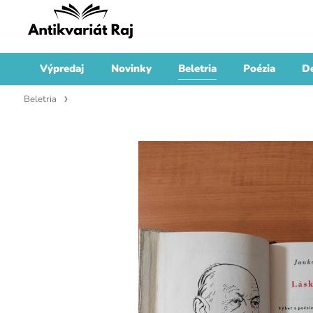
Výpredaj
Novinky
Beletria
Poézia
De
Beletria