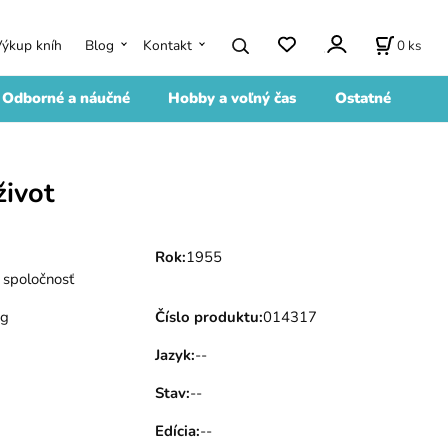
0
ks
Výkup kníh
Blog
Kontakt
Odborné a náučné
Hobby a voľný čas
Ostatné
život
Rok
:
1955
 spoločnosť
 g
Číslo produktu
:
014317
Jazyk
:
--
Stav
:
--
Edícia
:
--