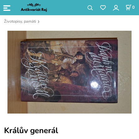
0
Životopisy, pamäti
Králův generál