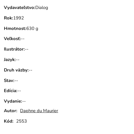
Vydavateľstvo
:
Dialog
Rok
:
1992
Hmotnost
:
630 g
Veľkosť
:
--
Ilustrátor
:
--
Jazyk
:
--
Druh väzby
:
--
Stav
:
--
Edícia
:
--
Vydanie
:
--
Autor:
Daphne du Maurier
Kód:
2553