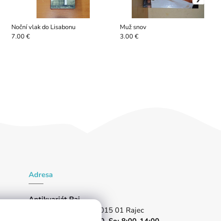
Noční vlak do Lisabonu
Muž snov
7.00 €
3.00 €
Adresa
Antikvariát Raj
Partizánska 1024/96, 015 01 Rajec