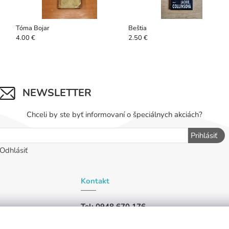
Tóma Bojar
Beštia
4.00 €
2.50 €
NEWSLETTER
Chceli by ste byť informovaní o špeciálnych akciách?
Prihlásiť
Odhlásiť
Kontakt
Tel: 0948 670 176
iu,
Tel: 0948 019 456
ašli,