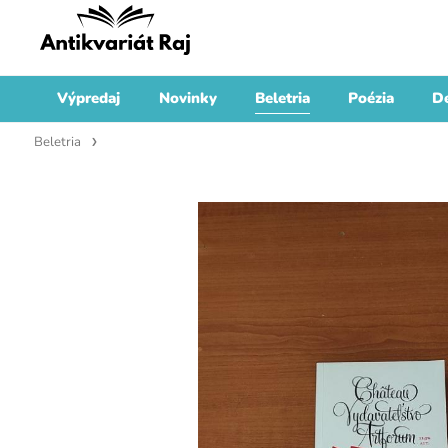
Výpredaj
Novinky
Beletria
Poézia
De
Beletria