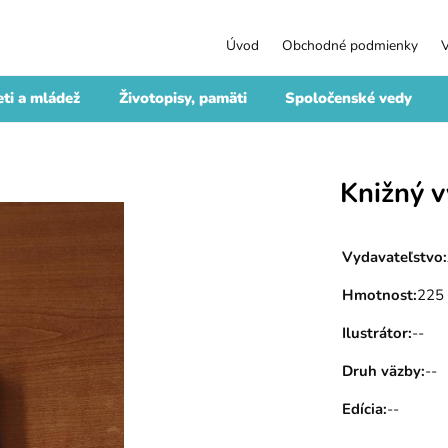
Úvod
Obchodné podmienky
ti a mládež
Životopisy, pamäti
Spoločenské vedy
Knižný 
Vydavateľstvo
:
Hmotnost
:
225
Ilustrátor
:
--
Druh väzby
:
--
Edícia
:
--