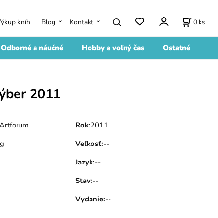
0
ks
Výkup kníh
Blog
Kontakt
Odborné a náučné
Hobby a voľný čas
Ostatné
výber 2011
Artforum
Rok
:
2011
 g
Veľkosť
:
--
Jazyk
:
--
Stav
:
--
Vydanie
:
--