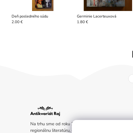
Deň posledného súdu
Germinie Lacerteuxová
2.00 €
1.80 €
Na trhu sme od roku 2011. Kladieme dôraz na beletr
regionálnu literatúru, dejiny a životný štýl. Ak ste nen