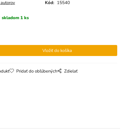
 autorov
Kód:
15540
skladom 1 ks
odukt
Pridať do obľúbených
Zdielať