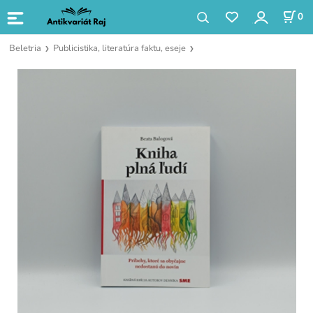
0
Beletria
Publicistika, literatúra faktu, eseje