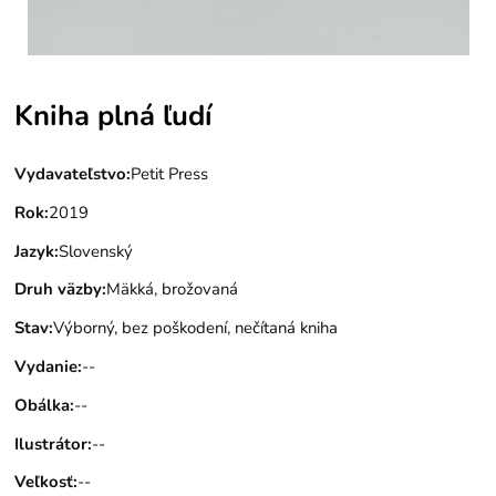
Kniha plná ľudí
Vydavateľstvo
:
Petit Press
Rok
:
2019
Jazyk
:
Slovenský
Druh väzby
:
Mäkká, brožovaná
Stav
:
Výborný, bez poškodení, nečítaná kniha
Vydanie
:
--
Obálka
:
--
Ilustrátor
:
--
Veľkosť
:
--