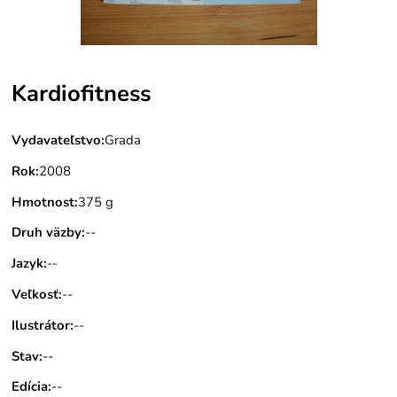
Kardiofitness
Vydavateľstvo
:
Grada
Rok
:
2008
Hmotnost
:
375 g
Druh väzby
:
--
Jazyk
:
--
Veľkosť
:
--
Ilustrátor
:
--
Stav
:
--
Edícia
:
--