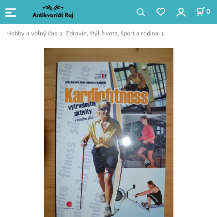
0
Hobby a voľný čas
Zdravie, štýl života, šport a rodina