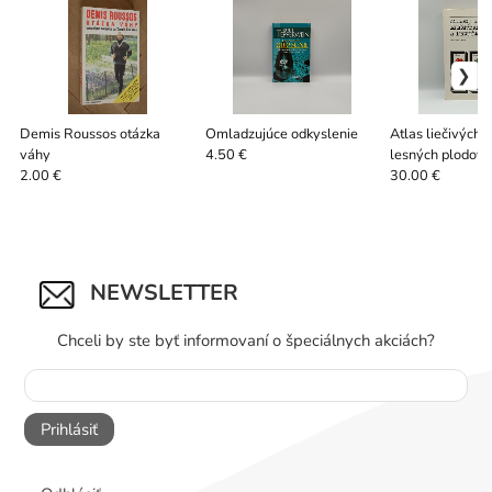
Demis Roussos otázka
Omladzujúce odkyslenie
Atlas liečivých r
váhy
lesných plodov
4.50 €
2.00 €
30.00 €
NEWSLETTER
Chceli by ste byť informovaní o špeciálnych akciách?
Prihlásiť