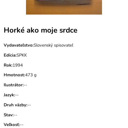
Horké ako moje srdce
Vydavateľstvo
:
Slovenský spisovateľ
Edícia
:
SPKK
Rok
:
1994
Hmotnost
:
473 g
Ilustrátor
:
--
Jazyk
:
--
Druh väzby
:
--
Stav
:
--
Veľkosť
:
--