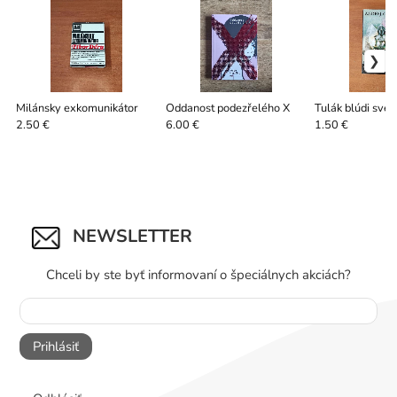
Milánsky exkomunikátor
Oddanost podezřelého X
Tulák blúdi sve
2.50 €
6.00 €
1.50 €
NEWSLETTER
Chceli by ste byť informovaní o špeciálnych akciách?
Prihlásiť