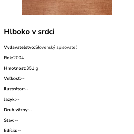
Hlboko v srdci
Vydavateľstvo
:
Slovenský spisovateľ
Rok
:
2004
Hmotnost
:
351 g
Veľkosť
:
--
Ilustrátor
:
--
Jazyk
:
--
Druh väzby
:
--
Stav
:
--
Edícia
:
--