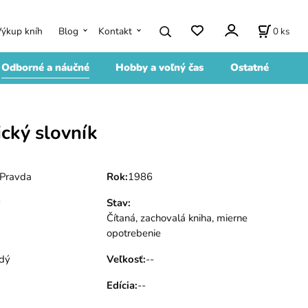
0
ks
Výkup kníh
Blog
Kontakt
Odborné a náučné
Hobby a voľný čas
Ostatné
cký slovník
Pravda
Rok
:
1986
ý
Stav
:
Čítaná, zachovalá kniha, mierne
opotrebenie
dý
Veľkosť
:
--
Edícia
:
--