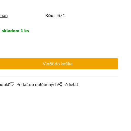
bman
Kód:
671
skladom 1 ks
odukt
Pridať do obľúbených
Zdielať