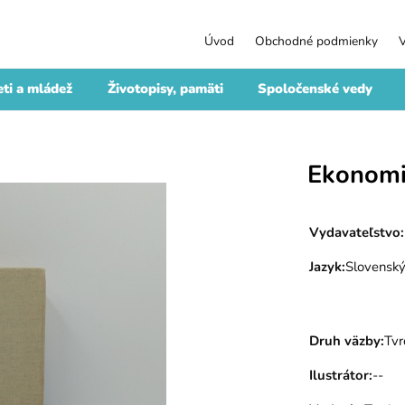
Úvod
Obchodné podmienky
ti a mládež
Životopisy, pamäti
Spoločenské vedy
Ekonomi
Vydavateľstvo
:
Jazyk
:
Slovensk
Druh väzby
:
Tvr
Ilustrátor
:
--