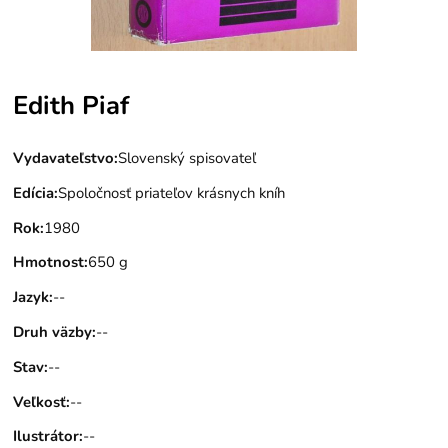
Edith Piaf
Vydavateľstvo
:
Slovenský spisovateľ
Edícia
:
Spoločnosť priateľov krásnych kníh
Rok
:
1980
Hmotnost
:
650 g
Jazyk
:
--
Druh väzby
:
--
Stav
:
--
Veľkosť
:
--
Ilustrátor
:
--