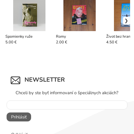
Spomienky ruže
Romy
Život bez hranic
5.00 €
2.00 €
4.50 €
NEWSLETTER
Chceli by ste byť informovaní o špeciálnych akciách?
Prihlásiť