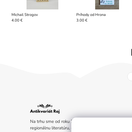
Michail Strogov
Príhody od Hrona
4.00 €
3.00 €
Na trhu sme od roku 2011. Kladieme dôraz na beletr
regionálnu literatúru, dejiny a životný štýl. Ak ste nen