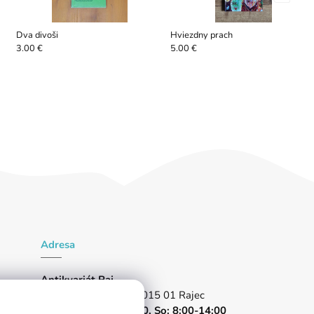
Dva divoši
Hviezdny prach
3.00 €
5.00 €
Adresa
Antikvariát Raj
Partizánska 1024/96, 015 01 Rajec
Pon-Pia: 10:00 -17:00, So: 8:00-14:00