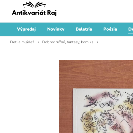
Výpredaj
Novinky
Beletria
Poézia
De
Deti a mládež
Dobrodružné, fantasy, komiks