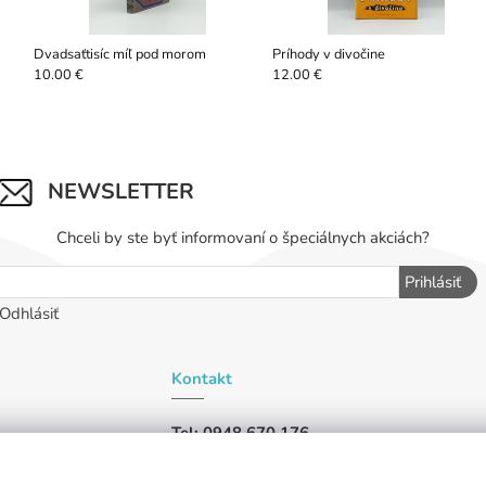
Dvadsaťtisíc míľ pod morom
Príhody v divočine
10.00 €
12.00 €
NEWSLETTER
Chceli by ste byť informovaní o špeciálnych akciách?
Prihlásiť
Odhlásiť
Kontakt
Tel: 0948 670 176
iu,
Tel: 0948 019 456
ašli,
Mail:
antikraj@antikraj.sk