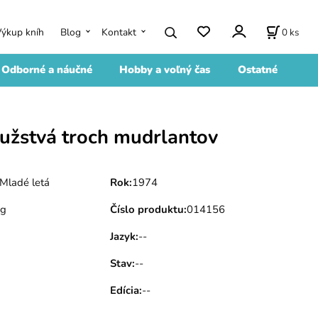
0
ks
Výkup kníh
Blog
Kontakt
Odborné a náučné
Hobby a voľný čas
Ostatné
užstvá troch mudrlantov
Mladé letá
Rok
:
1974
 g
Číslo produktu
:
014156
Jazyk
:
--
Stav
:
--
Edícia
:
--