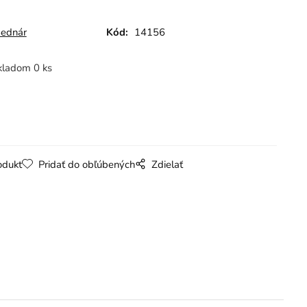
Bednár
Kód:
14156
kladom 0 ks
odukt
Pridať do obľúbených
Zdielať