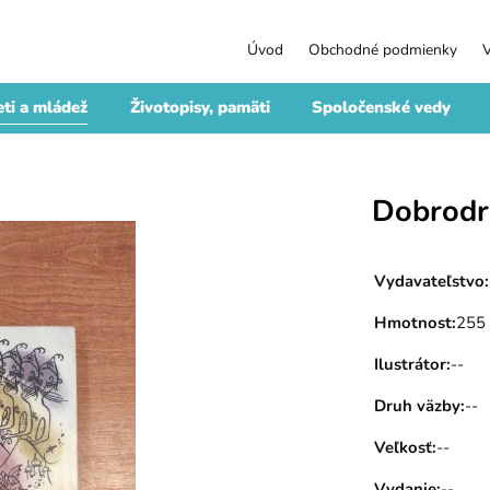
Úvod
Obchodné podmienky
ti a mládež
Životopisy, pamäti
Spoločenské vedy
Dobrodr
Vydavateľstvo
:
Hmotnost
:
255
Ilustrátor
:
--
Druh väzby
:
--
Veľkosť
:
--
Vydanie
:
--