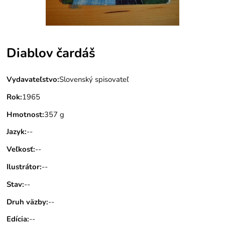
Diablov čardáš
Vydavateľstvo
:
Slovenský spisovateľ
Rok
:
1965
Hmotnost
:
357 g
Jazyk
:
--
Veľkosť
:
--
Ilustrátor
:
--
Stav
:
--
Druh väzby
:
--
Edícia
:
--