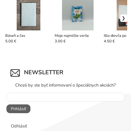
Báseň a čas
Moje najmilšie verše
Išlo dievča po v
5.00 €
3.00 €
4.50 €
NEWSLETTER
Chceli by ste byť informovaní o špeciálnych akciách?
Prihlásiť
Odhlásiť