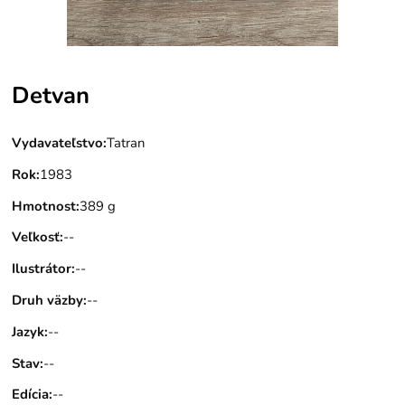
Detvan
Vydavateľstvo
:
Tatran
Rok
:
1983
Hmotnost
:
389 g
Veľkosť
:
--
Ilustrátor
:
--
Druh väzby
:
--
Jazyk
:
--
Stav
:
--
Edícia
:
--