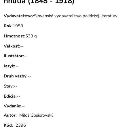
hnutia (1848 - 1918)
Vydavateľstvo
:
Slovenské vydavateľstvo politickej literatúry
Rok
:
1958
Hmotnost
:
533 g
Veľkosť
:
--
Ilustrátor
:
--
Jazyk
:
--
Druh väzby
:
--
Stav
:
--
Edícia
:
--
Vydanie
:
--
Autor:
Miloš Gosiorovský
Kód:
2396