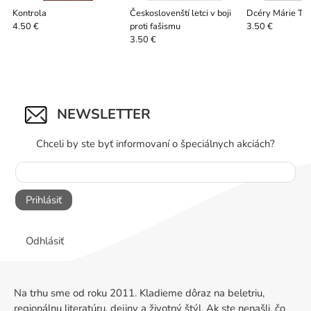
Kontrola
Českoslovenští letci v boji
Dcéry Márie Ter
proti fašismu
4.50 €
3.50 €
3.50 €
NEWSLETTER
Chceli by ste byť informovaní o špeciálnych akciách?
Prihlásiť
Odhlásiť
Na trhu sme od roku 2011. Kladieme dôraz na beletriu,
regionálnu literatúru, dejiny a životný štýl. Ak ste nenašli, čo