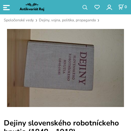
0
Spoločenské vedy
Dejiny, vojna, politika, propaganda
Dejiny slovenského robotníckeho