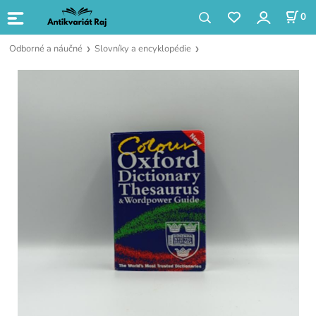
0
Odborné a náučné
Slovníky a encyklopédie