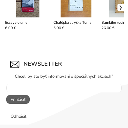
Essaye o umení
Chalúpka strýčka Toma
Bambiho rodink
6.00 €
5.00 €
26.00 €
NEWSLETTER
Chceli by ste byť informovaní o špeciálnych akciách?
Prihlásiť
Odhlásiť