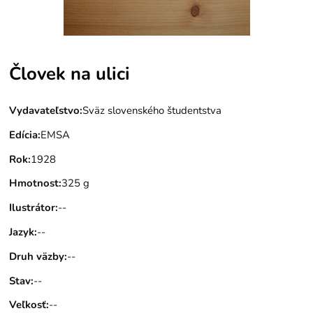
Človek na ulici
Vydavateľstvo
:
Sväz slovenského študentstva
Edícia
:
EMSA
Rok
:
1928
Hmotnost
:
325 g
Ilustrátor
:
--
Jazyk
:
--
Druh väzby
:
--
Stav
:
--
Veľkosť
:
--