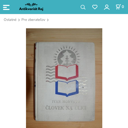
0
Ostatné
Pre zberateľov