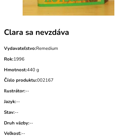
Clara sa nevzdáva
Vydavateľstvo
:
Remedium
Rok
:
1996
Hmotnost
:
440 g
Číslo produktu
:
002167
Ilustrátor
:
--
Jazyk
:
--
Stav
:
--
Druh väzby
:
--
Veľkosť
:
--