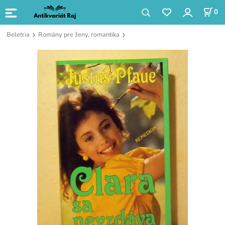
0
Beletria
Romány pre ženy, romantika