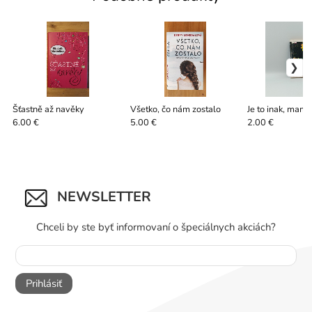
Šťastně až navěky
Všetko, čo nám zostalo
Je to inak, mami.
6.00 €
5.00 €
2.00 €
NEWSLETTER
Chceli by ste byť informovaní o špeciálnych akciách?
Prihlásiť