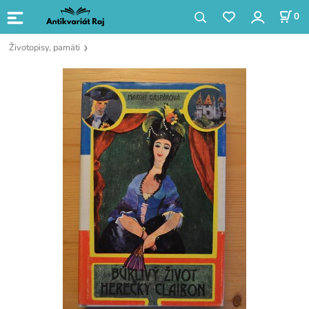
0
Životopisy, pamäti