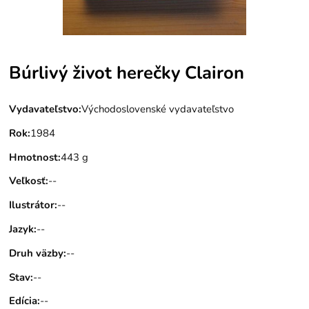
Búrlivý život herečky Clairon
Vydavateľstvo
:
Východoslovenské vydavateľstvo
Rok
:
1984
Hmotnost
:
443 g
Veľkosť
:
--
Ilustrátor
:
--
Jazyk
:
--
Druh väzby
:
--
Stav
:
--
Edícia
:
--