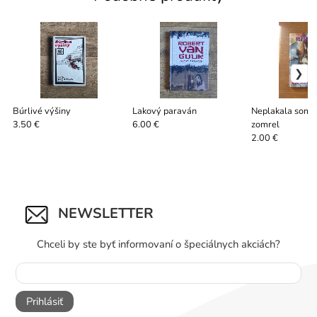
Búrlivé výšiny
Lakový paraván
Neplakala som, 
zomrel
3.50 €
6.00 €
2.00 €
NEWSLETTER
Chceli by ste byť informovaní o špeciálnych akciách?
Prihlásiť