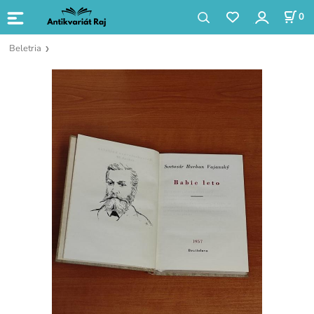
0
Beletria