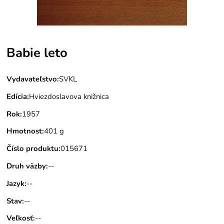
Babie leto
Vydavateľstvo
:
SVKL
Edícia
:
Hviezdoslavova knižnica
Rok
:
1957
Hmotnost
:
401 g
Číslo produktu
:
015671
Druh väzby
:
--
Jazyk
:
--
Stav
:
--
Veľkosť
:
--