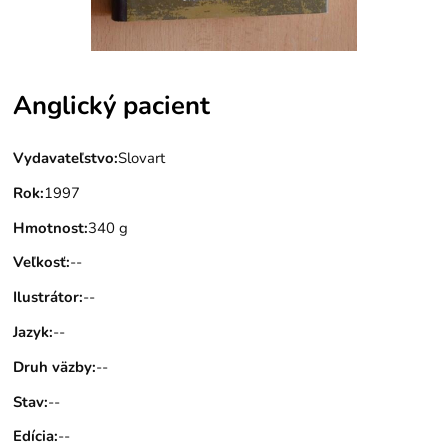
Anglický pacient
Vydavateľstvo
:
Slovart
Rok
:
1997
Hmotnost
:
340 g
Veľkosť
:
--
Ilustrátor
:
--
Jazyk
:
--
Druh väzby
:
--
Stav
:
--
Edícia
:
--