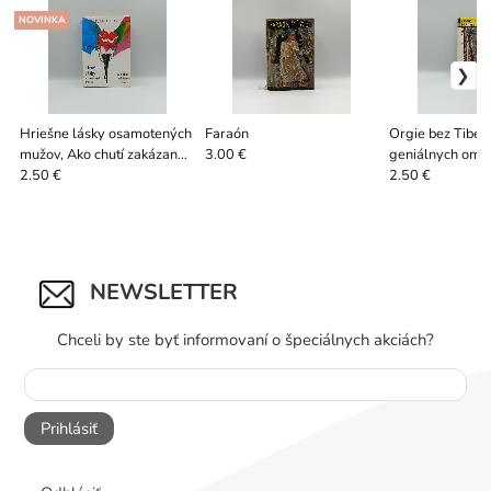
NOVINKA
Hriešne lásky osamotených
Faraón
Orgie bez Tibéri
mužov, Ako chutí zakázané
geniálnych omy
3.00 €
ovocie
profesora Hamm
2.50 €
2.50 €
NEWSLETTER
Chceli by ste byť informovaní o špeciálnych akciách?
Prihlásiť